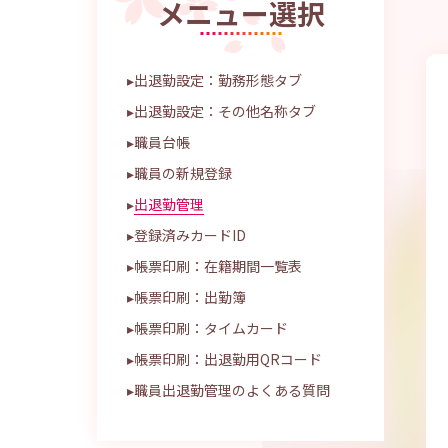
メニュー選択
▸
出退勤設定：勤務形態タブ
▸
出退勤設定：その他名称タブ
▸
職員台帳
▸
職員の新規登録
▸
出退勤管理
▸
登録済みカードID
▸
帳票印刷：在籍期間一覧表
▸
帳票印刷：出勤簿
▸
帳票印刷：タイムカード
▸
帳票印刷：出退勤用QRコード
▸
職員出退勤管理のよくある質問