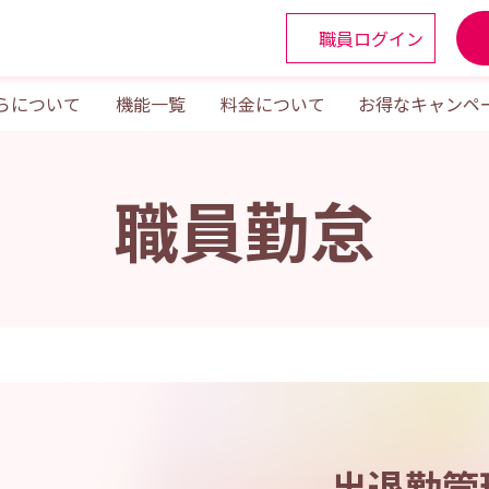
職員ログイン
らについて
機能一覧
料金について
お得なキャンペ
職員勤怠
出退勤管