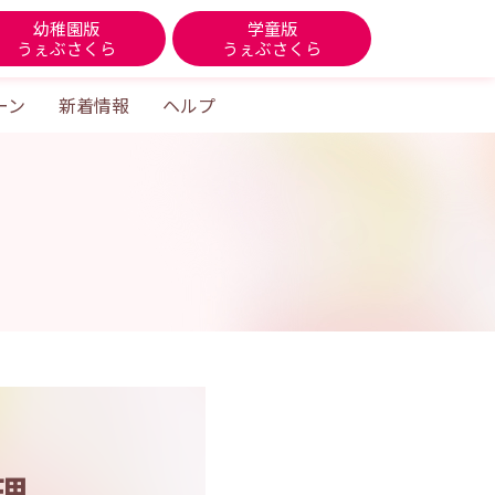
幼稚園版
学童版
うぇぶさくら
うぇぶさくら
ーン
新着情報
ヘルプ
理