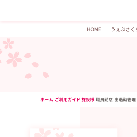
HOME
うぇぶさく
ホーム
ご利用ガイド 施設様
職員勤怠
出退勤管理