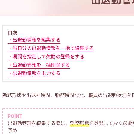
目次
・出退勤情報を編集する
・当日分の出退勤情報を一括で編集する
・期間を指定して欠勤の登録をする
・出退勤情報を一括削除する
・出退勤情報を出力する
勤務形態や出退社時間、勤務時間など、職員の出退勤状況を
POINT
出退勤管理を編集する際に、
勤務形態
を登録しておく必要
予め