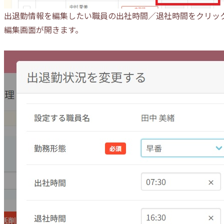
出退勤情報を編集したい職員の出社時間／退社時間をクリッ
編集画面が開きます。