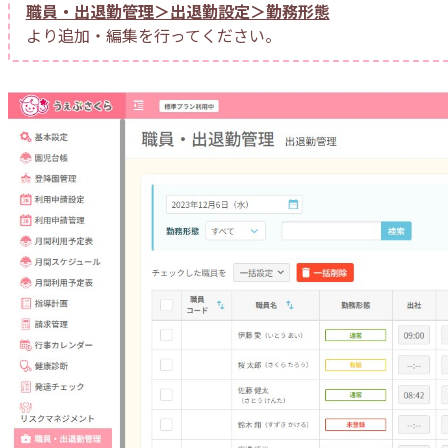
職員・出退勤管理＞出退勤設定＞勤務形態
より追加・編集を行ってください。