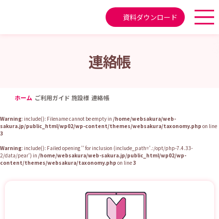
資料ダウンロード
連絡帳
ホーム
ご利用ガイド 施設様
連絡帳
Warning
: include(): Filename cannot be empty in
/home/websakura/web-
sakura.jp/public_html/wp02/wp-content/themes/websakura/taxonomy.php
on line
3
Warning
: include(): Failed opening '' for inclusion (include_path='.:/opt/php-7.4.33-
2/data/pear') in
/home/websakura/web-sakura.jp/public_html/wp02/wp-
content/themes/websakura/taxonomy.php
on line
3