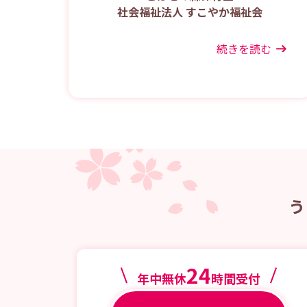
社会福祉法人 すこやか福祉会
続きを読む
う
24
年中無休
時間受付