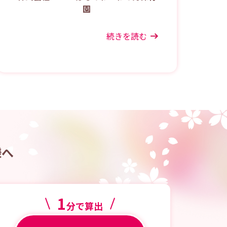
園
続きを読む
様へ
1
分で算出