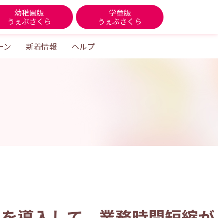
幼稚園版
学童版
うぇぶさくら
うぇぶさくら
ーン
新着情報
ヘルプ
んを導入して、業務時間短縮が